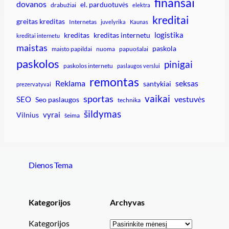
finansai
dovanos
el. parduotuvės
drabužiai
elektra
kreditai
greitas kreditas
Internetas
juvelyrika
Kaunas
logistika
kreditas
kreditas internetu
kreditai internetu
maistas
paskola
maisto papildai
nuoma
papuošalai
paskolos
pinigai
paskolos internetu
paslaugos verslui
remontas
Reklama
seksas
santykiai
prezervatyvai
vaikai
sportas
vestuvės
SEO
Seo paslaugos
technika
šildymas
vyrai
Vilnius
šeima
Dienos Tema
Kategorijos
Archyvas
Archyvai
Kategorijos