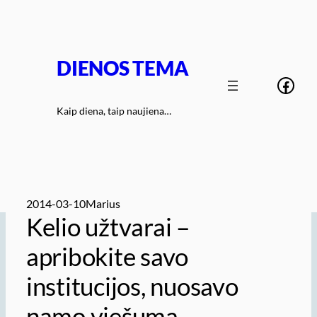
Eiti
prie
turinio
DIENOS TEMA
Face
Kaip diena, taip naujiena…
2014-03-10
Marius
Kelio užtvarai –
apribokite savo
institucijos, nuosavo
namo viešumą