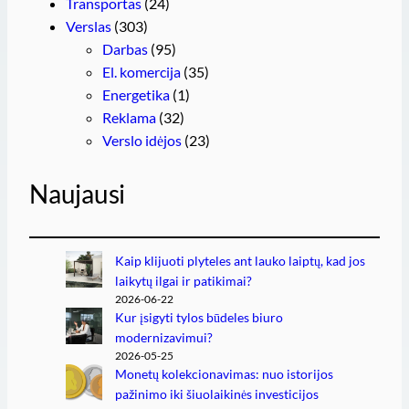
Transportas
(24)
Verslas
(303)
Darbas
(95)
El. komercija
(35)
Energetika
(1)
Reklama
(32)
Verslo idėjos
(23)
Naujausi
Kaip klijuoti plyteles ant lauko laiptų, kad jos
laikytų ilgai ir patikimai?
2026-06-22
Kur įsigyti tylos būdeles biuro
modernizavimui?
2026-05-25
Monetų kolekcionavimas: nuo istorijos
pažinimo iki šiuolaikinės investicijos