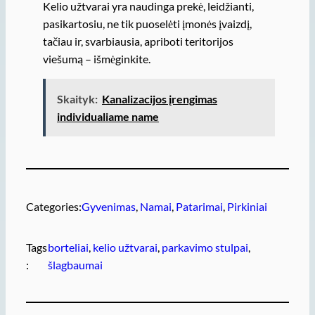
Kelio užtvarai yra naudinga prekė, leidžianti,
pasikartosiu, ne tik puoselėti įmonės įvaizdį,
tačiau ir, svarbiausia, apriboti teritorijos
viešumą – išmėginkite.
Skaityk:
Kanalizacijos įrengimas
individualiame name
Categories:
Gyvenimas
, 
Namai
, 
Patarimai
, 
Pirkiniai
Tags
borteliai
, 
kelio užtvarai
, 
parkavimo stulpai
, 
:
šlagbaumai