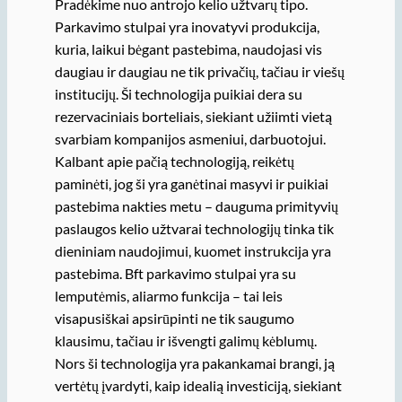
Pradėkime nuo antrojo kelio užtvarų tipo.
Parkavimo stulpai yra inovatyvi produkcija,
kuria, laikui bėgant pastebima, naudojasi vis
daugiau ir daugiau ne tik privačių, tačiau ir viešų
institucijų. Ši technologija puikiai dera su
rezervaciniais borteliais, siekiant užiimti vietą
svarbiam kompanijos asmeniui, darbuotojui.
Kalbant apie pačią technologiją, reikėtų
paminėti, jog ši yra ganėtinai masyvi ir puikiai
pastebima nakties metu – dauguma primityvių
paslaugos kelio užtvarai technologijų tinka tik
dieniniam naudojimui, kuomet instrukcija yra
pastebima. Bft parkavimo stulpai yra su
lemputėmis, aliarmo funkcija – tai leis
visapusiškai apsirūpinti ne tik saugumo
klausimu, tačiau ir išvengti galimų kėblumų.
Nors ši technologija yra pakankamai brangi, ją
vertėtų įvardyti, kaip idealią investiciją, siekiant