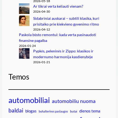
2026-05-18
Ar tikrai verta keliauti vienam?
2026-04-30
Sidabriniai auskarai – subtili klasika, kuri
prisitaiko prie kiekvieno gyvenimo ritmo
2026-04-12
Paskola būsto remontui: kada verta pasinaudoti
finansine pagalba
2026-01-24
Pypkės, peleninės ir Zippo: klasikos ir
modernumo harmonija kasdienybėje
2026-01-21
Temos
automobiliai
automobiliu nuoma
baldai
blogas
dienos tema
butai
buhalterinės paslaugos