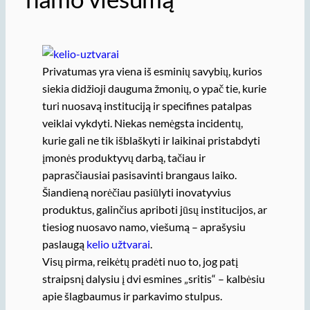
Privatumas yra viena iš esminių savybių, kurios
siekia didžioji dauguma žmonių, o ypač tie, kurie
turi nuosavą instituciją ir specifines patalpas
veiklai vykdyti. Niekas nemėgsta incidentų,
kurie gali ne tik išblaškyti ir laikinai pristabdyti
įmonės produktyvų darbą, tačiau ir
paprasčiausiai pasisavinti brangaus laiko.
Šiandieną norėčiau pasiūlyti inovatyvius
produktus, galinčius apriboti jūsų institucijos, ar
tiesiog nuosavo namo, viešumą – aprašysiu
paslaugą
kelio užtvarai
.
Visų pirma, reikėtų pradėti nuo to, jog patį
straipsnį dalysiu į dvi esmines „sritis“ – kalbėsiu
apie šlagbaumus ir parkavimo stulpus.