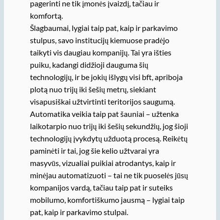
pagerinti ne tik įmonės įvaizdį, tačiau ir
komfortą.
Šlagbaumai, lygiai taip pat, kaip ir parkavimo
stulpus, savo institucijų kiemuose pradėjo
taikyti vis daugiau kompanijų. Tai yra išties
puiku, kadangi didžioji dauguma šių
technologijų, ir be jokių išlygų visi bft, apriboja
plotą nuo trijų iki šešių metrų, siekiant
visapusiškai užtvirtinti teritorijos saugumą.
Automatika veikia taip pat šauniai – užtenka
laikotarpio nuo trijų iki šešių sekundžių, jog šioji
technologijų įvykdytų užduotą procesą. Reikėtų
paminėti ir tai, jog šie kelio užtvarai yra
masyvūs, vizualiai puikiai atrodantys, kaip ir
minėjau automatizuoti – tai ne tik puoselės jūsų
kompanijos vardą, tačiau taip pat ir suteiks
mobilumo, komfortiškumo jausmą – lygiai taip
pat, kaip ir parkavimo stulpai.