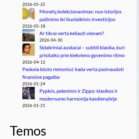
2026-05-25
Monetų kolekcionavimas: nuo istorijos
pažinimo iki šiuolaikinės investicijos
2026-05-18
Ar tikrai verta keliauti vienam?
2026-04-30
Sidabriniai auskarai – subtili klasika, kuri
prisitaiko prie kiekvieno gyvenimo ritmo
2026-04-12
Paskola būsto remontui: kada verta pasinaudoti
finansine pagalba
2026-01-24
Pypkės, peleninės ir Zippo: klasikos ir
modernumo harmonija kasdienybėje
2026-01-21
Temos