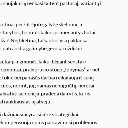
u naujakurių renkasi būtent pastarąjį variantą ir
jotinai peržiūrėjote galybę skelbimų ir
s statybos, bobutės laikus primenantys butai
žai! Neįtikėtina, tačiau kol yra paklausa,
i patrauklia galimybe gerokai uždirbti.
i, kaip ir žmonės, laikui bėgant sensta ir
ų remontai, prakiurusio stogo „lopymas“ ar net
 tokie bei panašūs darbai reikalauja iš senų
icijos, norint, jog namas nenugriūtų, neretai
kratyti senienų ir pradeda dairytis, kuris
traukliausias jų atveju.
dažniausiai yra įsikūrę strategiškai
s nekompensuoja opios parkavimosi problemos.