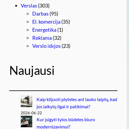
Verslas
(303)
Darbas
(95)
El. komercija
(35)
Energetika
(1)
Reklama
(32)
Verslo idėjos
(23)
Naujausi
Kaip klijuoti plyteles ant lauko laiptų, kad
jos laikytų ilgai ir patikimai?
2026-06-22
Kur įsigyti tylos būdeles biuro
modernizavimui?