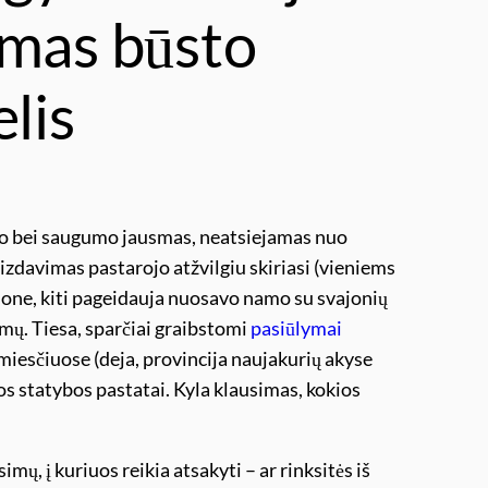
amas būsto
lis
mo bei saugumo jausmas, neatsiejamas nuo
zdavimas pastarojo atžvilgiu skiriasi (vieniems
one, kiti pageidauja nuosavo namo su svajonių
mų. Tiesa, sparčiai graibstomi
pasiūlymai
dmiesčiuose (deja, provincija naujakurių akyse
jos statybos pastatai. Kyla klausimas, kokios
mų, į kuriuos reikia atsakyti – ar rinksitės iš