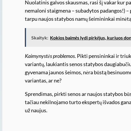
Nuolatinis galvos skausmas, rasi šį vakar kur pa
nemaloni staigmena – subadytos padangos!) – 
tarpu naujos statybos namų šeimininkai minėtą
Skaityk:
Kokios baimės lydi pirkėjus, kuriuos do
Kaimynystės problemos.
Pikti pensininkai ir tri
variantų, laukiantis senos statybos daugiabuči
gyvenama jaunos šeimos, nėra būstą besinuomoj
variantas, ar ne?
Sprendimas, pirkti senos ar naujos statybos būst
tačiau nekilnojamo turto ekspertų išvados gana 
už naujus.