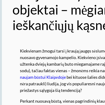
objektai – mėgi
ieškančiųjų kąsne
Kiekvienam žmogui tarsi į kraują įaugęs sėslu
nuosavo gyvenamojo kampelio. Kiekvieno įsivai
užtenka dviejų kambarių buto miegamajame raj
sodu), tačiau faktas vienas – žmonėms reikia na
naujam būstui Klaipėdoje
bei kituose šalies di
nėra patraukli) liudija, jog vis populiaresni nau
priežastys sąlygoja šią tendenciją?
Perkant nuosavą būstą, vienas pagrindinių klausi