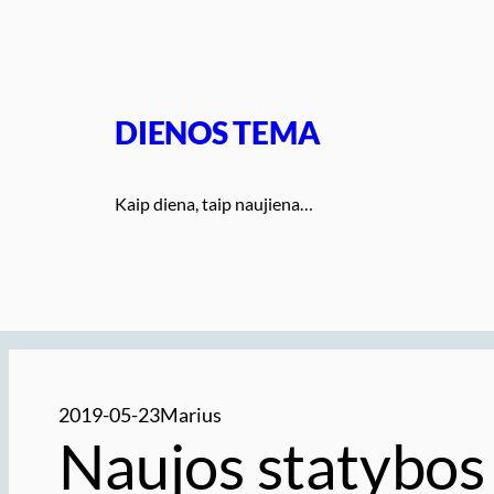
Eiti
prie
turinio
DIENOS TEMA
Kaip diena, taip naujiena…
2019-05-23
Marius
Naujos statybos