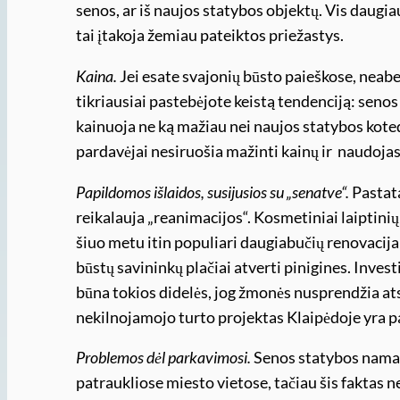
senos, ar iš naujos statybos objektų. Vis daugia
tai įtakoja žemiau pateiktos priežastys.
Kaina.
Jei esate svajonių būsto paieškose, neabe
tikriausiai pastebėjote keistą tendenciją: seno
kainuoja ne ką mažiau nei naujos statybos koted
pardavėjai nesiruošia mažinti kainų ir naudojas
Papildomos išlaidos, susijusios su „senatve“.
Pastata
reikalauja „reanimacijos“. Kosmetiniai laiptini
šiuo metu itin populiari daugiabučių renovacija:
būstų savininkų plačiai atverti pinigines. Invest
būna tokios didelės, jog žmonės nusprendžia atsi
nekilnojamojo turto projektas Klaipėdoje yra pa
Problemos dėl parkavimosi.
Senos statybos namai 
patraukliose miesto vietose, tačiau šis fakta