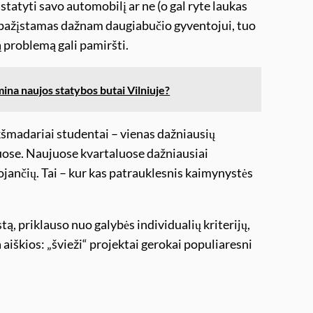
statyti savo automobilį ar ne (o gal ryte laukas
pažįstamas dažnam daugiabučio gyventojui, tuo
 problemą gali pamiršti.
mina naujos statybos butai Vilniuje?
ukšmadariai studentai – vienas dažniausių
uose. Naujuose kvartaluose dažniausiai
ančių. Tai – kur kas patrauklesnis kaimynystės
ą, priklauso nuo galybės individualių kriterijų,
aiškios: „švieži“ projektai gerokai populiaresni