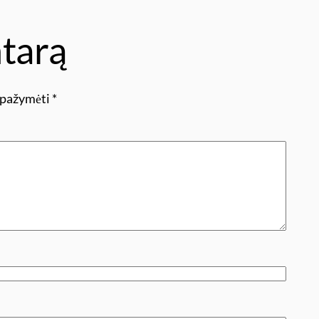
tarą
i pažymėti
*