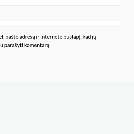
l. pašto adresą ir interneto puslapį, kad jų
ėsiu parašyti komentarą.