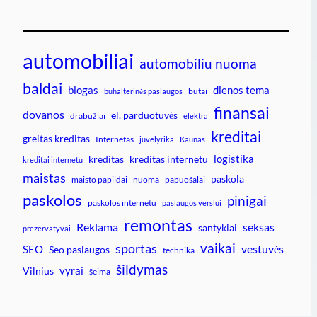
automobiliai
automobiliu nuoma
baldai
blogas
dienos tema
butai
buhalterinės paslaugos
finansai
dovanos
el. parduotuvės
drabužiai
elektra
kreditai
greitas kreditas
Internetas
juvelyrika
Kaunas
logistika
kreditas
kreditas internetu
kreditai internetu
maistas
paskola
maisto papildai
nuoma
papuošalai
paskolos
pinigai
paskolos internetu
paslaugos verslui
remontas
Reklama
seksas
santykiai
prezervatyvai
vaikai
sportas
vestuvės
SEO
Seo paslaugos
technika
šildymas
vyrai
Vilnius
šeima