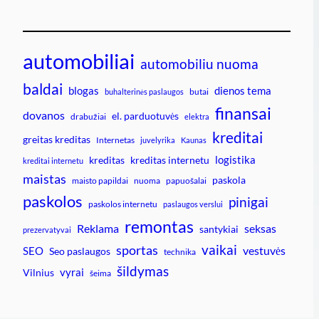
automobiliai
automobiliu nuoma
baldai
blogas
dienos tema
butai
buhalterinės paslaugos
finansai
dovanos
el. parduotuvės
drabužiai
elektra
kreditai
greitas kreditas
Internetas
juvelyrika
Kaunas
logistika
kreditas
kreditas internetu
kreditai internetu
maistas
paskola
maisto papildai
nuoma
papuošalai
paskolos
pinigai
paskolos internetu
paslaugos verslui
remontas
Reklama
seksas
santykiai
prezervatyvai
vaikai
sportas
vestuvės
SEO
Seo paslaugos
technika
šildymas
vyrai
Vilnius
šeima