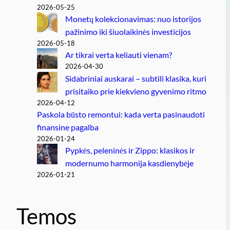
2026-05-25
Monetų kolekcionavimas: nuo istorijos
pažinimo iki šiuolaikinės investicijos
2026-05-18
Ar tikrai verta keliauti vienam?
2026-04-30
Sidabriniai auskarai – subtili klasika, kuri
prisitaiko prie kiekvieno gyvenimo ritmo
2026-04-12
Paskola būsto remontui: kada verta pasinaudoti
finansine pagalba
2026-01-24
Pypkės, peleninės ir Zippo: klasikos ir
modernumo harmonija kasdienybėje
2026-01-21
Temos