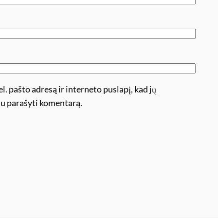
l. pašto adresą ir interneto puslapį, kad jų
ėsiu parašyti komentarą.