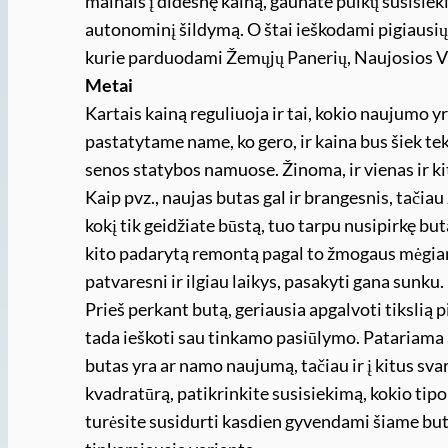
mainais į didesnę kainą, gaunate puikų susisi
autonominį šildymą. O štai ieškodami pigiausių 
kurie parduodami Žemųjų Panerių, Naujosios V
Metai
Kartais kainą reguliuoja ir tai, kokio naujumo y
pastatytame name, ko gero, ir kaina bus šiek te
senos statybos namuose. Žinoma, ir vienas ir kit
Kaip pvz., naujas butas gal ir brangesnis, tačiau
kokį tik geidžiate būstą, tuo tarpu nusipirkę b
kito padarytą remontą pagal to žmogaus mėgiamą 
patvaresni ir ilgiau laikys, pasakyti gana sunku.
Prieš perkant butą, geriausia apgalvoti tikslią pi
tada ieškoti sau tinkamo pasiūlymo. Patariama 
butas yra ar namo naujumą, tačiau ir į kitus sv
kvadratūrą, patikrinkite susisiekimą, kokio tipo
turėsite susidurti kasdien gyvendami šiame bute