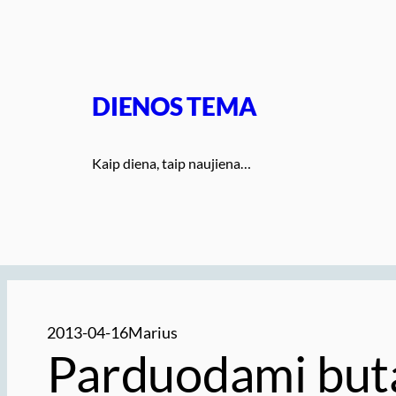
Eiti
prie
turinio
DIENOS TEMA
Kaip diena, taip naujiena…
2013-04-16
Marius
Parduodami buta