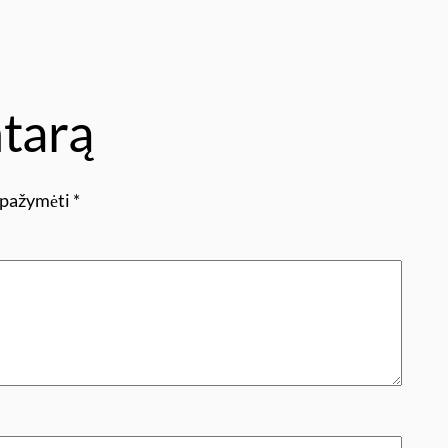
tarą
i pažymėti
*