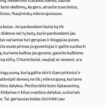
ekimą, modernios statybos namus, dažnai
buto skelbimų, ko gero, atrasite tuos butus,
ilnios, Naujininkų mikrorajonuose.
ra butas. Jei parduodami butai ką tik
k didesnė nei tų butų, kurie parduodami jau
as variantas turi gerąsias ir blogąsias puses.
 Jūs esate pirmas jo gyventojas ir galite susikurti
utą, kuriame kažkas jau gyveno, gausite kažkieno
stilių. O kurie butai, naujieji ar senesni, yra
nigų sumą, kurią galite skirti šiam pirkiniui ir
atkreipti dėmesį ne tik į mikrorajoną, kuriame
arbius dalykus. Peržiūrėkite buto išplanavimą,
 šildymas ir kitus svarbius dalykus, su kuriais
. Tai geriausias būdas išsirinkti sau