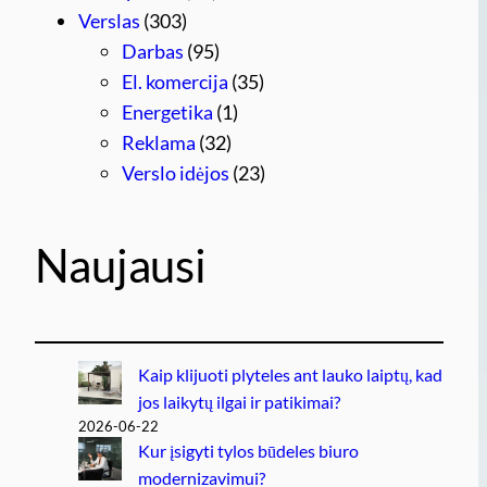
Verslas
(303)
Darbas
(95)
El. komercija
(35)
Energetika
(1)
Reklama
(32)
Verslo idėjos
(23)
Naujausi
Kaip klijuoti plyteles ant lauko laiptų, kad
jos laikytų ilgai ir patikimai?
2026-06-22
Kur įsigyti tylos būdeles biuro
modernizavimui?