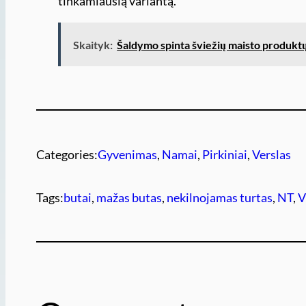
tinkamiausią variantą.
Skaityk:
Šaldymo spinta šviežių maisto produkt
Categories:
Gyvenimas
, 
Namai
, 
Pirkiniai
, 
Verslas
Tags:
butai
, 
mažas butas
, 
nekilnojamas turtas
, 
NT
, 
V