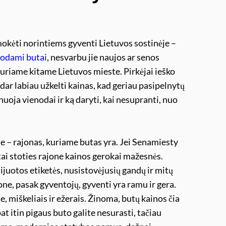
mokėti norintiems gyventi Lietuvos sostinėje –
odami butai
, nesvarbu jie naujos ar senos
kuriame kitame Lietuvos mieste. Pirkėjai ieško
dar labiau užkelti kainas, kad geriau pasipelnytų
nuoja vienodai ir ką daryti, kai nesupranti, nuo
je – rajonas, kuriame butas yra. Jei Senamiesty
ai stoties rajone kainos gerokai mažesnės.
ijuotos etiketės, nusistovėjusių gandų ir mitų
jone, pasak gyventojų, gyventi yra ramu ir gera.
, miškeliais ir ežerais. Žinoma, butų kainos čia
at itin pigaus buto galite nesurasti, tačiau