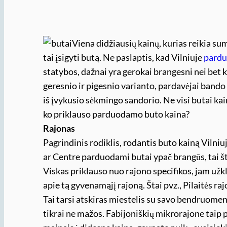
Viena didžiausių kainų, kurias reikia su
tai įsigyti butą. Ne paslaptis, kad Vilniuje
pardu
statybos, dažnai yra gerokai brangesni nei bet 
geresnio ir pigesnio varianto, pardavėjai bando 
iš įvykusio sėkmingo sandorio. Ne visi butai kai
ko priklauso parduodamo buto kaina?
Rajonas
Pagrindinis rodiklis, rodantis buto kainą Vilniu
ar Centre parduodami butai ypač brangūs, tai št
Viskas priklauso nuo rajono specifikos, jam užkl
apie tą gyvenamąjį rajoną. Štai pvz., Pilaitės ra
Tai tarsi atskiras miestelis su savo bendruomene
tikrai ne mažos. Fabijoniškių mikrorajone taip p