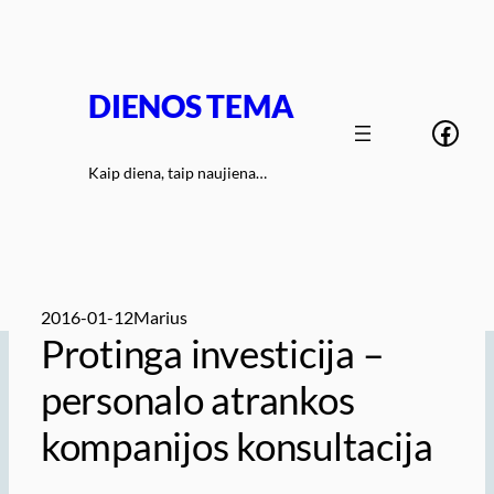
Eiti
prie
turinio
DIENOS TEMA
Face
Kaip diena, taip naujiena…
2016-01-12
Marius
Protinga investicija –
personalo atrankos
kompanijos konsultacija