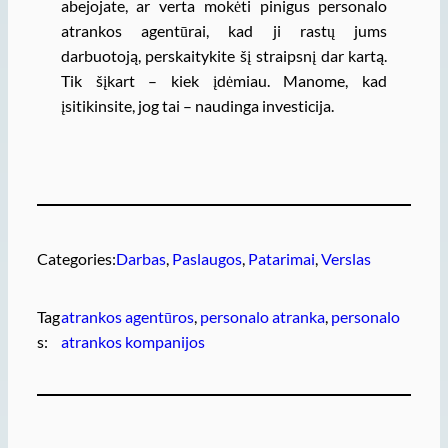
abejojate, ar verta mokėti pinigus personalo
atrankos agentūrai, kad ji rastų jums
darbuotoją, perskaitykite šį straipsnį dar kartą.
Tik šįkart – kiek įdėmiau. Manome, kad
įsitikinsite, jog tai – naudinga investicija.
Categories:
Darbas
, 
Paslaugos
, 
Patarimai
, 
Verslas
Tag
atrankos agentūros
, 
personalo atranka
, 
personalo
s:
atrankos kompanijos