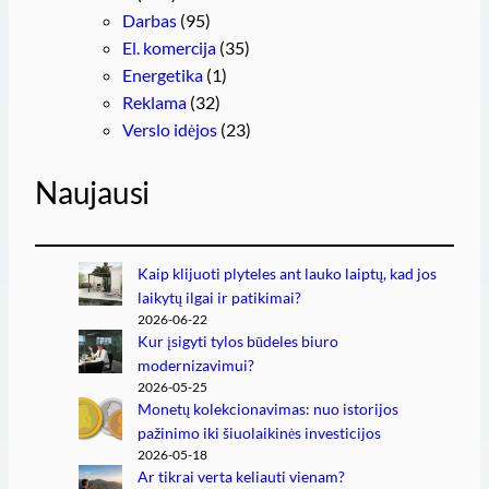
Darbas
(95)
El. komercija
(35)
Energetika
(1)
Reklama
(32)
Verslo idėjos
(23)
Naujausi
Kaip klijuoti plyteles ant lauko laiptų, kad jos
laikytų ilgai ir patikimai?
2026-06-22
Kur įsigyti tylos būdeles biuro
modernizavimui?
2026-05-25
Monetų kolekcionavimas: nuo istorijos
pažinimo iki šiuolaikinės investicijos
2026-05-18
Ar tikrai verta keliauti vienam?