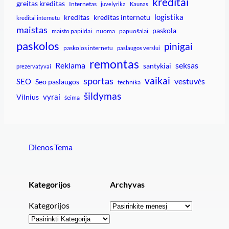
kreditai
greitas kreditas
Internetas
juvelyrika
Kaunas
logistika
kreditas
kreditas internetu
kreditai internetu
maistas
paskola
maisto papildai
nuoma
papuošalai
paskolos
pinigai
paskolos internetu
paslaugos verslui
remontas
Reklama
seksas
santykiai
prezervatyvai
vaikai
sportas
vestuvės
SEO
Seo paslaugos
technika
šildymas
vyrai
Vilnius
šeima
Dienos Tema
Kategorijos
Archyvas
Archyvai
Kategorijos