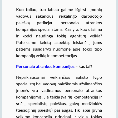
Kuo toliau, tuo labiau galime išgirsti įmonių
vadovus sakančius: reikalingo darbuotojo
paiešką patikėjau personalo atrankos
kompanijos specialistams. Kas yra, kuo užsiima
ir kodėl naudinga tokių agentūrų veikla?
Pateiksime keletą aspektų, leisiančių jums
patiems susidaryti nuomonę apie tokio tipo
kompanijų veiklą ir kompetencijas.
Personalo atrankos kompanijos
– kas tai?
Nepriklausomai veikiančios aukšto lygio
specialistų bei vadovų paieškomis užsiimančios
įmonės yra vadinamos personalo atrankos
kompanijomis. Jie teikia įvairių kompetencijų ir
sričių specialistų paieškas, galvų medžioklės
(tiesioginių paieškų) paslaugas. Tik labai gryna
veikimo koncepcija, principai ir vizija, tokias