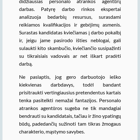
didžiausias personalo atrankos agentūrų
darbas. Patyrę darbo rinkos ekspertai
analizuoja bedarbių resursus, surasdami
reikiamos kvalifikacijos ir gebėjimų asmenis.
Surastas kandidatas kviečiamas į darbo pokalbį
ir, jeigu jame pasirodo išties neblogai, gali
sulaukti kito skambučio, kviečiančio susipažinti
su tikraisiais vadovais ar net iškart pradėti
darbą.
Ne paslaptis, jog gero darbuotojo ieško
kiekvienas darbdavys, todėl bandant
prisitraukti vertingiausius pretendentus kartais
tenka pasitelkti nemažai fantazijos. Personalo
atrankos agentūros sugeba ne tik mandagiai
bendrauti su kandidatais, tačiau ir žino ypatingų
būdų, padedančių sužinoti tam tikras žmogaus
charakterio, mąstymo savybes.