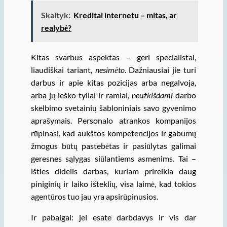
Skaityk:
Kreditai internetu – mitas, ar
realybė?
Kitas svarbus aspektas – geri specialistai,
liaudiškai tariant,
nesimėto
. Dažniausiai jie turi
darbus ir apie kitas pozicijas arba negalvoja,
arba jų ieško tyliai ir ramiai,
neužkišdami
darbo
skelbimo svetainių šabloniniais savo gyvenimo
aprašymais. Personalo atrankos kompanijos
rūpinasi, kad aukštos kompetencijos ir gabumų
žmogus būtų pastebėtas ir pasiūlytas galimai
geresnes sąlygas siūlantiems asmenims. Tai –
išties didelis darbas, kuriam prireikia daug
piniginių ir laiko išteklių, visa laimė, kad tokios
agentūros tuo jau yra apsirūpinusios.
Ir pabaigai: jei esate darbdavys ir vis dar