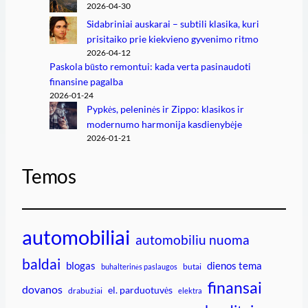
2026-04-30
Sidabriniai auskarai – subtili klasika, kuri
prisitaiko prie kiekvieno gyvenimo ritmo
2026-04-12
Paskola būsto remontui: kada verta pasinaudoti
finansine pagalba
2026-01-24
Pypkės, peleninės ir Zippo: klasikos ir
modernumo harmonija kasdienybėje
2026-01-21
Temos
automobiliai
automobiliu nuoma
baldai
blogas
dienos tema
butai
buhalterinės paslaugos
finansai
dovanos
el. parduotuvės
drabužiai
elektra