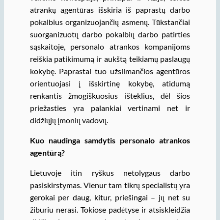
atrankų agentūras išskiria iš paprastų darbo
pokalbius organizuojančių asmenų. Tūkstančiai
suorganizuotų darbo pokalbių darbo patirties
sąskaitoje, personalo atrankos kompanijoms
reiškia patikimumą ir aukštą teikiamų paslaugų
kokybę. Paprastai tuo užsiimančios agentūros
orientuojasi į išskirtinę kokybę, atidumą
renkantis žmogiškuosius išteklius, dėl šios
priežasties yra palankiai vertinami net ir
didžiųjų įmonių vadovų.
Kuo naudinga samdytis personalo atrankos
agentūrą?
Lietuvoje itin ryškus netolygaus darbo
pasiskirstymas. Vienur tam tikrų specialistų yra
gerokai per daug, kitur, priešingai – jų net su
žiburiu nerasi. Tokiose padėtyse ir atsiskleidžia