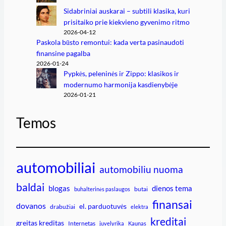
Sidabriniai auskarai – subtili klasika, kuri
prisitaiko prie kiekvieno gyvenimo ritmo
2026-04-12
Paskola būsto remontui: kada verta pasinaudoti
finansine pagalba
2026-01-24
Pypkės, peleninės ir Zippo: klasikos ir
modernumo harmonija kasdienybėje
2026-01-21
Temos
automobiliai
automobiliu nuoma
baldai
blogas
dienos tema
butai
buhalterinės paslaugos
finansai
dovanos
el. parduotuvės
drabužiai
elektra
kreditai
greitas kreditas
Internetas
juvelyrika
Kaunas