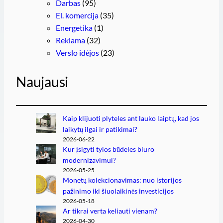
Darbas
(95)
El. komercija
(35)
Energetika
(1)
Reklama
(32)
Verslo idėjos
(23)
Naujausi
Kaip klijuoti plyteles ant lauko laiptų, kad jos
laikytų ilgai ir patikimai?
2026-06-22
Kur įsigyti tylos būdeles biuro
modernizavimui?
2026-05-25
Monetų kolekcionavimas: nuo istorijos
pažinimo iki šiuolaikinės investicijos
2026-05-18
Ar tikrai verta keliauti vienam?
2026-04-30