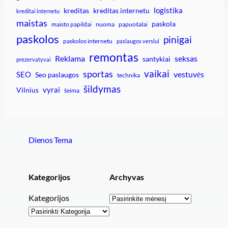
logistika
kreditas
kreditas internetu
kreditai internetu
maistas
paskola
maisto papildai
nuoma
papuošalai
paskolos
pinigai
paskolos internetu
paslaugos verslui
remontas
Reklama
seksas
santykiai
prezervatyvai
vaikai
sportas
vestuvės
SEO
Seo paslaugos
technika
šildymas
vyrai
Vilnius
šeima
Dienos Tema
Kategorijos
Archyvas
Archyvai
Kategorijos