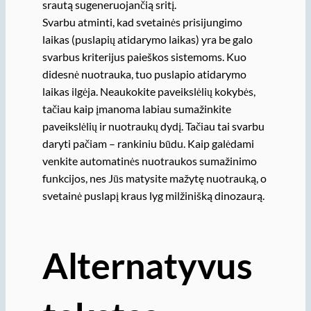
srautą sugeneruojančią sritį.
Svarbu atminti, kad svetainės prisijungimo
laikas (puslapių atidarymo laikas) yra be galo
svarbus kriterijus paieškos sistemoms. Kuo
didesnė nuotrauka, tuo puslapio atidarymo
laikas ilgėja. Neaukokite paveikslėlių kokybės,
tačiau kaip įmanoma labiau sumažinkite
paveikslėlių ir nuotraukų dydį. Tačiau tai svarbu
daryti pačiam – rankiniu būdu. Kaip galėdami
venkite automatinės nuotraukos sumažinimo
funkcijos, nes Jūs matysite mažytę nuotrauką, o
svetainė puslapį kraus lyg milžinišką dinozaurą.
Alternatyvus