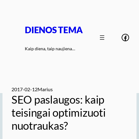
Eiti
prie
turinio
DIENOS TEMA
Face
Kaip diena, taip naujiena…
2017-02-12
Marius
SEO paslaugos: kaip
teisingai optimizuoti
nuotraukas?