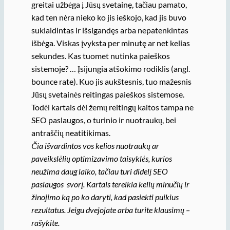
greitai užbėga į Jūsų svetainę, tačiau pamato,
kad ten nėra nieko ko jis ieškojo, kad jis buvo
suklaidintas ir išsigandęs arba nepatenkintas
išbėga. Viskas įvyksta per minutę ar net kelias
sekundes. Kas tuomet nutinka paieškos
sistemoje? … Įsijungia atšokimo rodiklis (angl.
bounce rate). Kuo jis aukštesnis, tuo mažesnis
Jūsų svetainės reitingas paieškos sistemose.
Todėl kartais dėl žemų reitingų kaltos tampa ne
SEO paslaugos, o turinio ir nuotraukų, bei
antraščių neatitikimas.
Čia išvardintos vos kelios nuotraukų ar
paveikslėlių optimizavimo taisyklės, kurios
neužima daug laiko, tačiau turi didelį SEO
paslaugos svorį. Kartais tereikia kelių minučių ir
žinojimo ką po ko daryti, kad pasiekti puikius
rezultatus. Jeigu dvejojate arba turite klausimų –
rašykite.