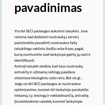
pavadinimas
Yra dvi SEO paslaugos auksinės taisyklės. Jose
rašoma, kad įkeldami nuotrauką į serverį
pasistenkite pavadinti nuotraukos failą
taisyklingu raktiniu žodžiu arba fraze, pagal,
kurią norėtumėte, kad lankytojai galėtų ją rasti ir
identifikuoti.
Antroji taisyklė skelbia, kad tarp nuotraukų
antraščių ir užimamų reitingų paieškos
sistemose tiesioginio ryšio nėra. Bet vis gi…
Jeigu ne dėl SEO paslaugos ar nuotraukos
optimizavimo, tuomet dėl lankytojo parašykite
tinkamą, t.y. teisingą ir neklaidinančią, antraštę.
Įsivaizduokime vaizdelį, kuomet lankytojas