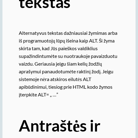
tekstas
Alternatyvus tekstas dažniausiai žymimas arba
iš programuotojų lūpų išeina kaip ALT. Ši žyma
skirta tam, kad Jūs paieškos valdiklius
supažindintumėte su nuotraukoje pavaizduotu
vaizdu. Geriausia jeigu šiam kelių žodžių
aprašymui panaudotumėte raktinį žodį. Jeigu
sistemoje nėra atskiros eilutės ALT
apibūdinimui, tiesiog prie HTML kodo žymos
įterpkite ALT= „ …”
Antraštės ir