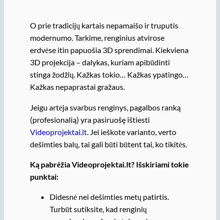
O prie tradicijų kartais nepamaišo ir truputis
modernumo. Tarkime, renginius atvirose
erdvėse itin papuošia 3D sprendimai. Kiekviena
3D projekcija – dalykas, kuriam apibūdinti
stinga žodžių. Kažkas tokio… Kažkas ypatingo…
Kažkas nepaprastai gražaus.
Jeigu artėja svarbus renginys, pagalbos ranką
(profesionalią) yra pasiruošę ištiesti
Videoprojektai.lt
. Jei ieškote varianto, verto
dešimties balų, tai gali būti būtent tai, ko tikitės.
Ką pabrėžia Videoprojektai.lt? Išskiriami tokie
punktai:
Didesnė nei dešimties metų patirtis.
Turbūt sutiksite, kad renginių