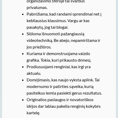
organizavimo sferoje tai svarbus
privalumas.
Pabrėžiama, kad randami sprendimai net į
kebliausius klausimus. Vargu ar kas
pasakytų, jog tai blogai.
Siūloma išnuomoti pažangiausią
videotechniką. Be abejo, nepamirštama ir
jos priežiūros.
Kuriama ir demonstruojama vaizdo
grafika. Tokia, kuri prikausto dėmesį.
Prodiusuojami renginiai, kas irgi yra
aktualu.
Domėjimasis, kas naujo vyksta aplink. Tai
modernumo ir patirties sąveika, kurią
pasitelkus lemta pasiekti gerus rezultatus.
Originalios paslaugos ir novatoriškos
idėjos dar labiau pakelia renginių kokybės
kartelę.