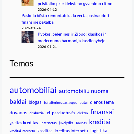
prisitaiko prie kiekvieno gyvenimo ritmo
2026-04-12
Paskola būsto remontui: kada verta pasinaudoti
finansine pagalba
2026-01-24
Pypkės, peleninės ir Zippo: klasikos ir
modernumo harmonija kasdienybėje
2026-01-21
Temos
automobiliai
automobiliu nuoma
baldai
blogas
dienos tema
butai
buhalterinės paslaugos
finansai
dovanos
el. parduotuvės
drabužiai
elektra
kreditai
greitas kreditas
Internetas
juvelyrika
Kaunas
logistika
kreditas
kreditas internetu
kreditai internetu