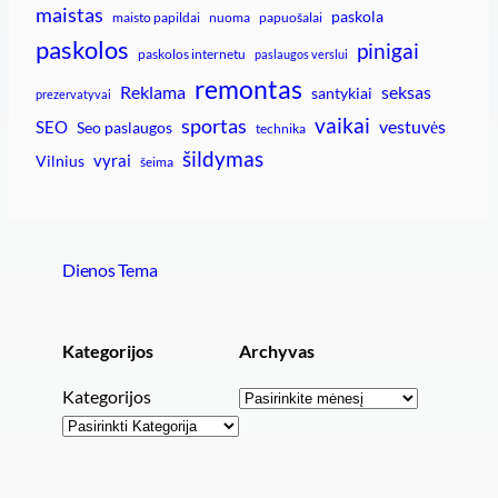
maistas
paskola
maisto papildai
nuoma
papuošalai
paskolos
pinigai
paskolos internetu
paslaugos verslui
remontas
Reklama
seksas
santykiai
prezervatyvai
vaikai
sportas
vestuvės
SEO
Seo paslaugos
technika
šildymas
vyrai
Vilnius
šeima
Dienos Tema
Kategorijos
Archyvas
Archyvai
Kategorijos