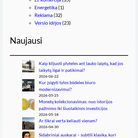
Energetika
(1)
Reklama
(32)
Verslo idėjos
(23)
Naujausi
Kaip klijuoti plyteles ant lauko laiptų, kad jos
laikytų ilgai ir patikimai?
2026-06-22
Kur įsigyti tylos būdeles biuro
modernizavimui?
2026-05-25
Monetų kolekcionavimas: nuo istorijos
pažinimo iki šiuolaikinės investicijos
2026-05-18
Ar tikrai verta keliauti vienam?
2026-04-30
Sidabriniai auskarai – subtili klasika, kuri