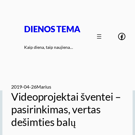
Eiti
prie
turinio
DIENOS TEMA
Face
Kaip diena, taip naujiena…
2019-04-26
Marius
Videoprojektai šventei –
pasirinkimas, vertas
dešimties balų