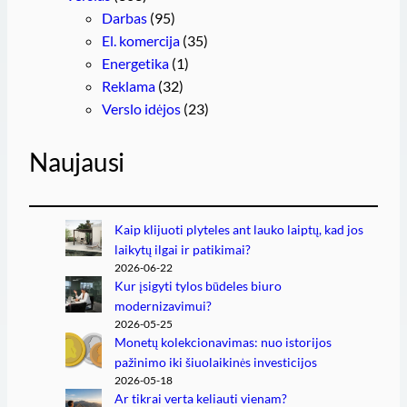
Darbas
(95)
El. komercija
(35)
Energetika
(1)
Reklama
(32)
Verslo idėjos
(23)
Naujausi
Kaip klijuoti plyteles ant lauko laiptų, kad jos
laikytų ilgai ir patikimai?
2026-06-22
Kur įsigyti tylos būdeles biuro
modernizavimui?
2026-05-25
Monetų kolekcionavimas: nuo istorijos
pažinimo iki šiuolaikinės investicijos
2026-05-18
Ar tikrai verta keliauti vienam?