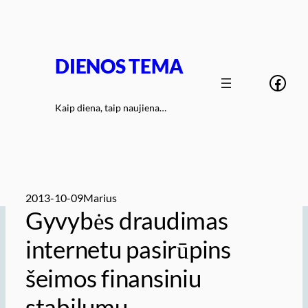
Eiti
prie
turinio
DIENOS TEMA
Face
Kaip diena, taip naujiena…
2013-10-09
Marius
Gyvybės draudimas
internetu pasirūpins
šeimos finansiniu
stabilumu