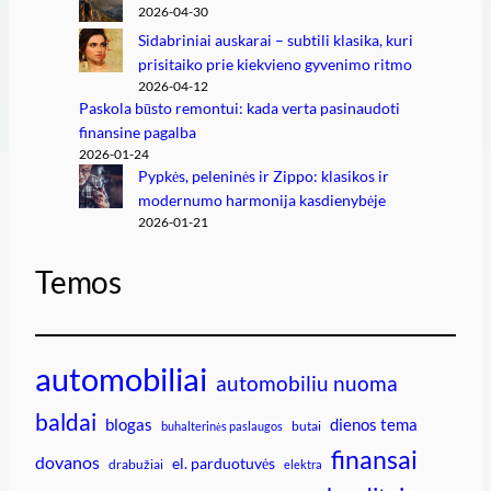
2026-04-30
Sidabriniai auskarai – subtili klasika, kuri
prisitaiko prie kiekvieno gyvenimo ritmo
2026-04-12
Paskola būsto remontui: kada verta pasinaudoti
finansine pagalba
2026-01-24
Pypkės, peleninės ir Zippo: klasikos ir
modernumo harmonija kasdienybėje
2026-01-21
Temos
automobiliai
automobiliu nuoma
baldai
blogas
dienos tema
butai
buhalterinės paslaugos
finansai
dovanos
el. parduotuvės
drabužiai
elektra