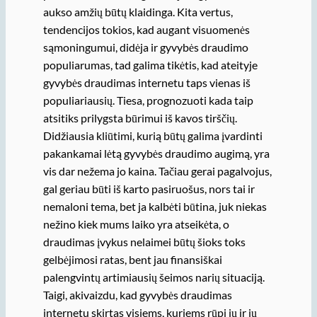
aukso amžių būtų klaidinga. Kita vertus,
tendencijos tokios, kad augant visuomenės
sąmoningumui, didėja ir gyvybės draudimo
populiarumas, tad galima tikėtis, kad ateityje
gyvybės draudimas internetu taps vienas iš
populiariausių. Tiesa, prognozuoti kada taip
atsitiks prilygsta būrimui iš kavos tirščių.
Didžiausia kliūtimi, kurią būtų galima įvardinti
pakankamai lėtą gyvybės draudimo augimą, yra
vis dar nežema jo kaina. Tačiau gerai pagalvojus,
gal geriau būti iš karto pasiruošus, nors tai ir
nemaloni tema, bet ja kalbėti būtina, juk niekas
nežino kiek mums laiko yra atseikėta, o
draudimas įvykus nelaimei būtų šioks toks
gelbėjimosi ratas, bent jau finansiškai
palengvintų artimiausių šeimos narių situaciją.
Taigi, akivaizdu, kad gyvybės draudimas
internetu skirtas visiems, kuriems rūpi jų ir jų