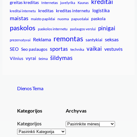
kreditai
greitas kreditas
Internetas
juvelyrika
Kaunas
logistika
kreditas
kreditas internetu
kreditai internetu
maistas
paskola
maisto papildai
nuoma
papuošalai
paskolos
pinigai
paskolos internetu
paslaugos verslui
remontas
Reklama
seksas
santykiai
prezervatyvai
vaikai
sportas
vestuvės
SEO
Seo paslaugos
technika
šildymas
vyrai
Vilnius
šeima
Dienos Tema
Kategorijos
Archyvas
Archyvai
Kategorijos