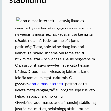
Lietuvių liaudies
išmintis byloja, kad atsarga gėdos nedaro. Juk
nė vienas iš mūsų nežino, kada į mūsų kiemą gali
užsukti nelaimė, todėl turime būt joms
pasiruošę. Tiesa, apie tai ne daug kas nori
kalbėti, tai skaudi ir nemaloni tema, tačiau
būkim realistai – nė vienas su Saule negyvensim.
O pasirūpinti savo gyvybe ir sveikata tiesiog
būtina. Draudimas – vienas tų faktorių, kurie
leidžia ramiau miegoti naktimis. O
gyvybės
draudimas internetu
pastaruosius
keletą metų vangiai, tačiau progresuoja ir iš lėto
keliauja į populiarumo kalną.
Gyvybės draudimas suteikia finansinį stabilumą
jūsų šeimai mirties, nelaimingų atsitikimų bei