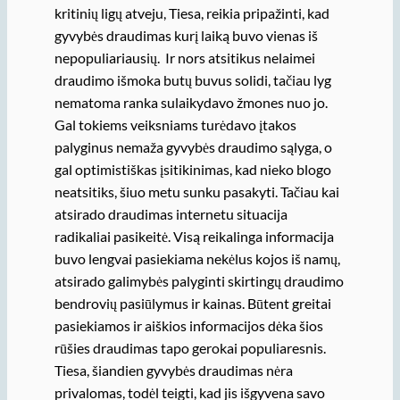
kritinių ligų atveju, Tiesa, reikia pripažinti, kad
gyvybės draudimas kurį laiką buvo vienas iš
nepopuliariausių. Ir nors atsitikus nelaimei
draudimo išmoka butų buvus solidi, tačiau lyg
nematoma ranka sulaikydavo žmones nuo jo.
Gal tokiems veiksniams turėdavo įtakos
palyginus nemaža gyvybės draudimo sąlyga, o
gal optimistiškas įsitikinimas, kad nieko blogo
neatsitiks, šiuo metu sunku pasakyti. Tačiau kai
atsirado draudimas internetu situacija
radikaliai pasikeitė. Visą reikalinga informacija
buvo lengvai pasiekiama nekėlus kojos iš namų,
atsirado galimybės palyginti skirtingų draudimo
bendrovių pasiūlymus ir kainas. Būtent greitai
pasiekiamos ir aiškios informacijos dėka šios
rūšies draudimas tapo gerokai populiaresnis.
Tiesa, šiandien gyvybės draudimas nėra
privalomas, todėl teigti, kad jis išgyvena savo