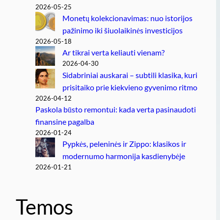
2026-05-25
Monetų kolekcionavimas: nuo istorijos
pažinimo iki šiuolaikinės investicijos
2026-05-18
Ar tikrai verta keliauti vienam?
2026-04-30
Sidabriniai auskarai – subtili klasika, kuri
prisitaiko prie kiekvieno gyvenimo ritmo
2026-04-12
Paskola būsto remontui: kada verta pasinaudoti
finansine pagalba
2026-01-24
Pypkės, peleninės ir Zippo: klasikos ir
modernumo harmonija kasdienybėje
2026-01-21
Temos