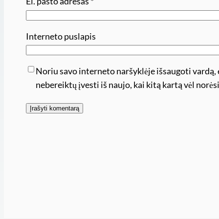
El. pašto adresas
*
Interneto puslapis
Noriu savo interneto naršyklėje išsaugoti vardą, e
nebereiktų įvesti iš naujo, kai kitą kartą vėl nor