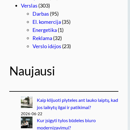
Verslas
(303)
Darbas
(95)
El. komercija
(35)
Energetika
(1)
Reklama
(32)
Verslo idėjos
(23)
Naujausi
Kaip klijuoti plyteles ant lauko laiptų, kad
jos laikytų ilgai ir patikimai?
2026-06-22
Kur įsigyti tylos būdeles biuro
modernizavimui?