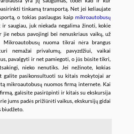
varbiausia yra jų saugumas, todėl kad ir kur
asirinkti tinkamą transportą. Net jei keliaujate
nsportą, o tokias paslaugas kaip
mikroautobusų
 ir saugiau, juk niekada negalima žinoti, kokie
 jie nebus pavojingi bei nenuskriaus vaikų, už
u. Mikroautobusų nuoma tikrai nėra brangus
turi nemažai privalumų, pavyzdžiui, vaikai
s, pavalgyti ir net pamiegoti, o jūs būsite tikri,
sakingi, nieko nenutiks. Jei nežinote, kokias
galite pasikonsultuoti su kitais mokytojai ar
kitą mikroautobusų nuomos firmą internete. Kai
mą, galėsite pasirūpinti ir kitais su ekskursija
urie jums padės prižiūrėti vaikus, ekskursijų gidai
s biudžeto.