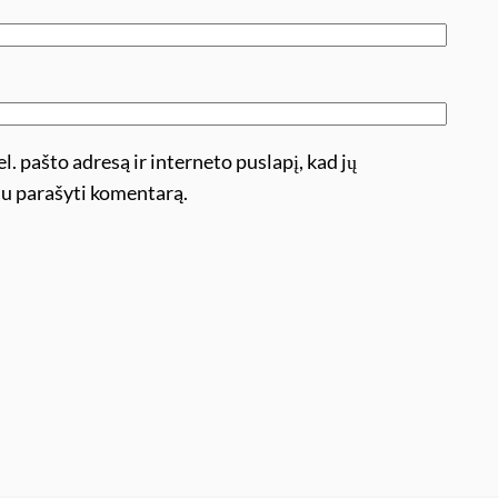
l. pašto adresą ir interneto puslapį, kad jų
ėsiu parašyti komentarą.