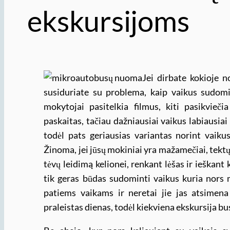
ekskursijoms
Jei dirbate kokioje no
susiduriate su problema, kaip vaikus sudomin
mokytojai pasitelkia filmus, kiti pasikvieč
paskaitas, tačiau dažniausiai vaikus labiausiai
todėl pats geriausias variantas norint vaiku
Žinoma, jei jūsų mokiniai yra mažamečiai, tektų
tėvų leidimą kelionei, renkant lėšas ir ieškant
tik geras būdas sudominti vaikus kuria nors mo
patiems vaikams ir neretai jie jas atsimena 
praleistas dienas, todėl kiekviena ekskursija bu