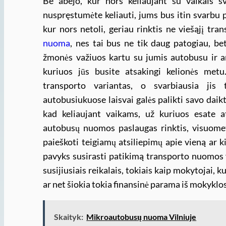
Be abejo, kur nors keliaujant su vaikais s
nuspręstumėte keliauti, jums bus itin svarbu p
kur nors netoli, geriau rinktis ne viešąjį tra
nuoma
, nes tai bus ne tik daug patogiau, bet
žmonės važiuos kartu su jumis autobusu ir ar
kuriuos jūs busite atsakingi kelionės met
transporto variantas, o svarbiausia jis 
autobusiukuose laisvai galės palikti savo daiktu
kad keliaujant vaikams, už kuriuos esate at
autobusų nuomos paslaugas rinktis, visuomet 
paieškoti teigiamų atsiliepimų apie vieną ar 
pavyks susirasti patikimą transporto nuomos fir
susijiusiais reikalais, tokiais kaip mokytojai, k
ar net šiokia tokia finansinė parama iš mokyklo
Skaityk:
Mikroautobusų nuoma Vilniuje