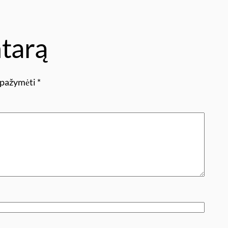
tarą
i pažymėti
*