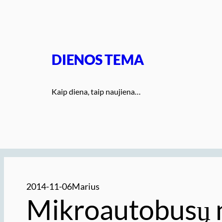
Eiti
prie
turinio
DIENOS TEMA
Kaip diena, taip naujiena…
2014-11-06
Marius
Mikroautobusų