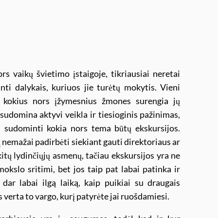
rs vaikų švietimo įstaigoje, tikriausiai neretai
ti dalykais, kuriuos jie turėtų mokytis. Vieni
ia kokius nors įžymesnius žmones surengia jų
 sudomina aktyvi veikla ir tiesioginis pažinimas,
s sudominti kokia nors tema būtų ekskursijos.
 nemažai padirbėti siekiant gauti direktoriaus ar
 kitų lydinčiųjų asmenų, tačiau ekskursijos yra ne
kslo sritimi, bet jos taip pat labai patinka ir
dar labai ilgą laiką, kaip puikiai su draugais
s verta to vargo, kurį patyrėte jai ruošdamiesi.