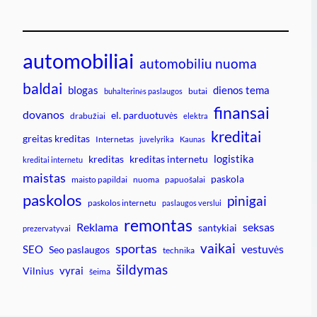
automobiliai
automobiliu nuoma
baldai
blogas
dienos tema
butai
buhalterinės paslaugos
finansai
dovanos
el. parduotuvės
drabužiai
elektra
kreditai
greitas kreditas
Internetas
juvelyrika
Kaunas
logistika
kreditas
kreditas internetu
kreditai internetu
maistas
paskola
maisto papildai
nuoma
papuošalai
paskolos
pinigai
paskolos internetu
paslaugos verslui
remontas
Reklama
seksas
santykiai
prezervatyvai
vaikai
sportas
vestuvės
SEO
Seo paslaugos
technika
šildymas
vyrai
Vilnius
šeima