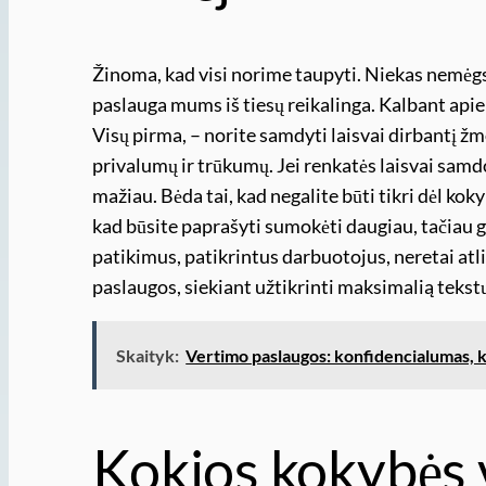
Žinoma, kad visi norime taupyti. Niekas nemėgsta
paslauga mums iš tiesų reikalinga. Kalbant apie v
Visų pirma, – norite samdyti laisvai dirbantį 
privalumų ir trūkumų. Jei renkatės laisvai sam
mažiau. Bėda tai, kad negalite būti tikri dėl koky
kad būsite paprašyti sumokėti daugiau, tačiau
patikimus, patikrintus darbuotojus, neretai a
paslaugos, siekiant užtikrinti maksimalią tekst
Skaityk:
Vertimo paslaugos: konfidencialumas, k
Kokios kokybės 