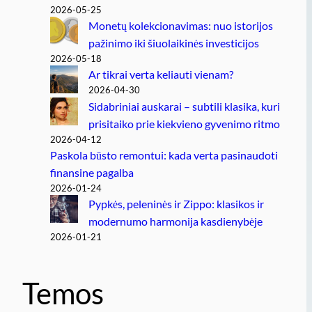
2026-05-25
Monetų kolekcionavimas: nuo istorijos
pažinimo iki šiuolaikinės investicijos
2026-05-18
Ar tikrai verta keliauti vienam?
2026-04-30
Sidabriniai auskarai – subtili klasika, kuri
prisitaiko prie kiekvieno gyvenimo ritmo
2026-04-12
Paskola būsto remontui: kada verta pasinaudoti
finansine pagalba
2026-01-24
Pypkės, peleninės ir Zippo: klasikos ir
modernumo harmonija kasdienybėje
2026-01-21
Temos