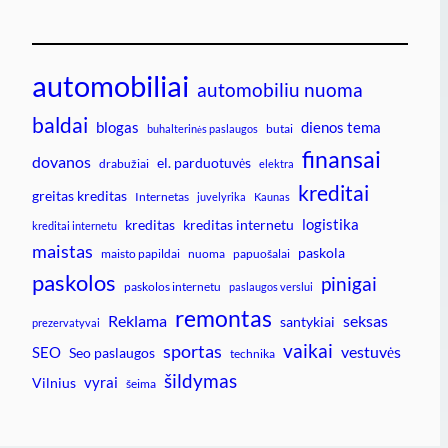
automobiliai
automobiliu nuoma
baldai
blogas
dienos tema
butai
buhalterinės paslaugos
finansai
dovanos
el. parduotuvės
drabužiai
elektra
kreditai
greitas kreditas
Internetas
juvelyrika
Kaunas
logistika
kreditas
kreditas internetu
kreditai internetu
maistas
paskola
maisto papildai
nuoma
papuošalai
paskolos
pinigai
paskolos internetu
paslaugos verslui
remontas
Reklama
seksas
santykiai
prezervatyvai
vaikai
sportas
vestuvės
SEO
Seo paslaugos
technika
šildymas
vyrai
Vilnius
šeima