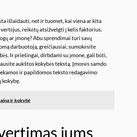
 išlaidauti, net ir tuomet, kai viena ar kita
ertėjus, reikėtų atsižvelgti į kelis faktorius.
žmogų ar įmonę? Abu sprendimai turi savų
domą darbuotoją, greičiausiai, sumokėsite
bės. Ir priešingai, dirbdami su įmone, gali būti,
 gausite aukštos kokybės tekstą. Įmonės samdo
tliekamos ir papildomos teksto redagavimo
ų kokybę.
aina ir kokybė
vertimas jums