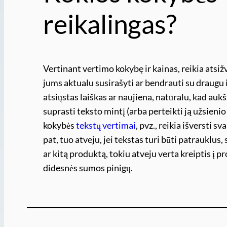
reikalingas?
Vertinant vertimo kokybę ir kainas, reikia atsižve
jums aktualu susirašyti ar bendrauti su draugu iš 
atsiųstas laiškas ar naujiena, natūralu, kad auk
suprasti teksto mintį (arba perteikti ją užsienio 
kokybės
tekstų vertimai
, pvz., reikia išversti 
pat, tuo atveju, jei tekstas turi būti patrauklus,
ar kitą produktą, tokiu atveju verta kreiptis į p
didesnės sumos pinigų.