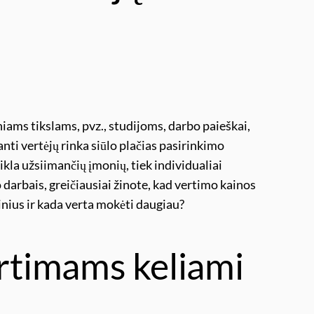
iniams tikslams, pvz., studijoms, darbo paieškai,
nti vertėjų rinka siūlo plačias pasirinkimo
eikla užsiimančių įmonių, tiek individualiai
 darbais, greičiausiai žinote, kad vertimo kainos
ainius ir kada verta mokėti daugiau?
ertimams keliami