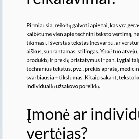
Pirmiausia, reikėtų galvoti apie tai, kas yra geras
kalbėtume vien apie techninį teksto vertimą, neg
tikimasi. Išverstas tekstas (nesvarbu, ar verstume
aiškus, suprantamas, stilingas. Ypač tuo atveju,
produktų ir prekių pristatymus ir pan. Lygiai tai
techninius tekstus, pvz., prekės aprašą, medicin
svarbiausia – tikslumas. Kitaip sakant, teksto k
individualių užsakovo poreikių.
Įmonė ar indivi
vertėjas?