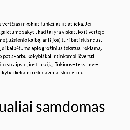
 vertėjas ir kokias funkcijas jis atlieka. Jei
alėtume sakyti, kad tai yra viskas, ko iš vertėjo
 į užsienio kalbą, ar iš jos) turi būti sklandus,
 jei kalbėtume apie grožinius tekstus, reklamą,
p pat svarbu kokybiškai ir tinkamai išversti
inį straipsnį, instrukciją. Tokiuose tekstuose
okybei keliami reikalavimai skiriasi nuo
dualiai samdomas