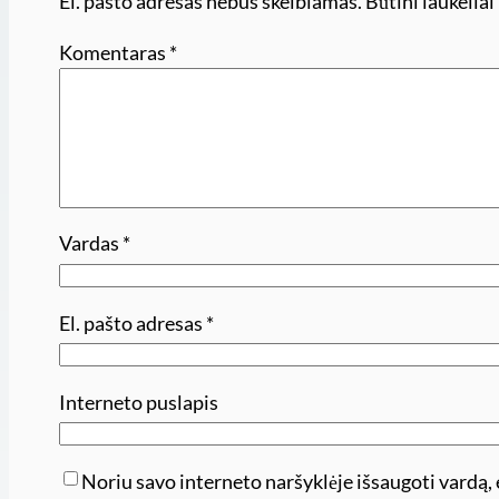
El. pašto adresas nebus skelbiamas.
Būtini laukelia
Komentaras
*
Vardas
*
El. pašto adresas
*
Interneto puslapis
Noriu savo interneto naršyklėje išsaugoti vardą, e