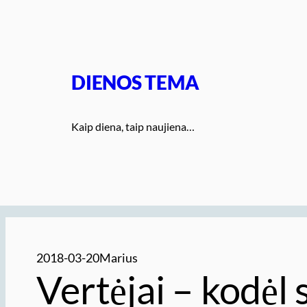
Eiti
prie
turinio
DIENOS TEMA
Kaip diena, taip naujiena…
2018-03-20
Marius
Vertėjai – kodėl s