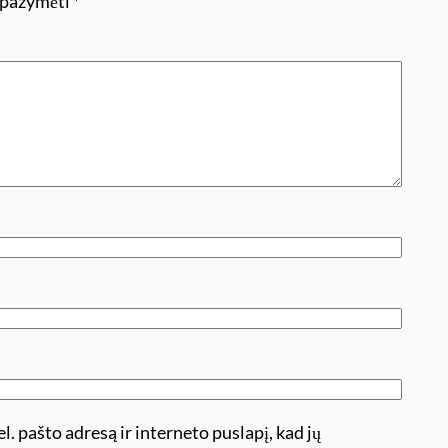
i pažymėti
*
l. pašto adresą ir interneto puslapį, kad jų