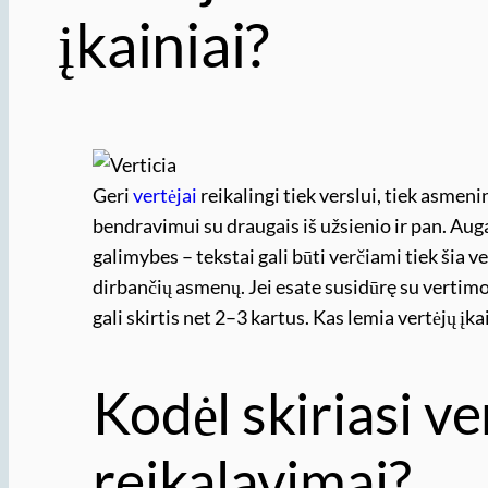
įkainiai?
Geri
vertėjai
reikalingi tiek verslui, tiek asmen
bendravimui su draugais iš užsienio ir pan. Auga
galimybes – tekstai gali būti verčiami tiek šia v
dirbančių asmenų. Jei esate susidūrę su vertimo
gali skirtis net 2–3 kartus. Kas lemia vertėjų įk
Kodėl skiriasi v
reikalavimai?