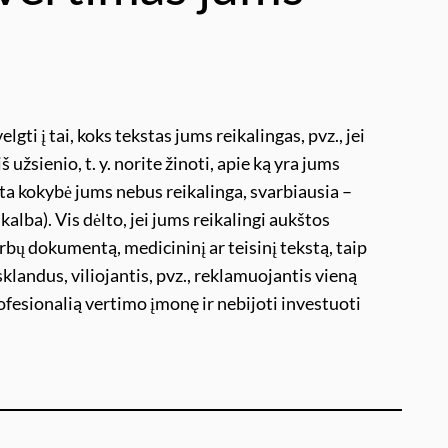
lgti į tai, koks tekstas jums reikalingas, pvz., jei
užsienio, t. y. norite žinoti, apie ką yra jums
šta kokybė jums nebus reikalinga, svarbiausia –
kalba). Vis dėlto, jei jums reikalingi aukštos
svarbų dokumentą, medicininį ar teisinį tekstą, taip
 sklandus, viliojantis, pvz., reklamuojantis vieną
rofesionalią vertimo įmonę ir nebijoti investuoti