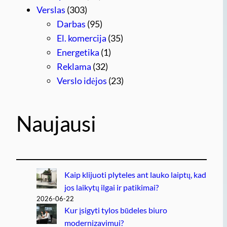
Verslas
(303)
Darbas
(95)
El. komercija
(35)
Energetika
(1)
Reklama
(32)
Verslo idėjos
(23)
Naujausi
Kaip klijuoti plyteles ant lauko laiptų, kad
jos laikytų ilgai ir patikimai?
2026-06-22
Kur įsigyti tylos būdeles biuro
modernizavimui?